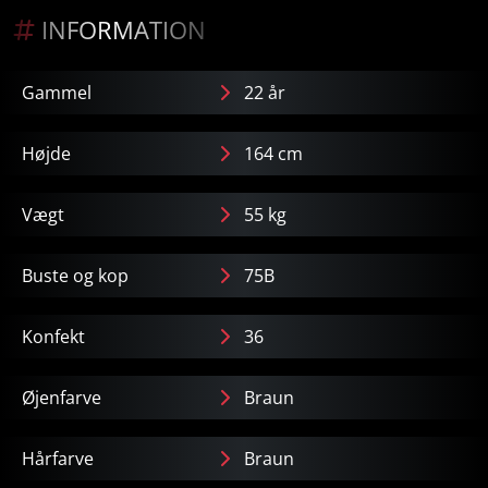
INFORMATION
Gammel
22 år
Højde
164 cm
Vægt
55 kg
Buste og kop
75B
Konfekt
36
Øjenfarve
Braun
Hårfarve
Braun