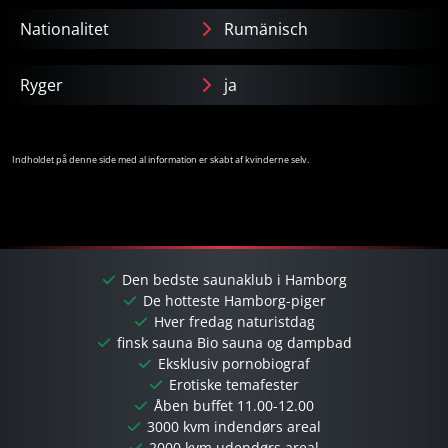
Nationalitet
Rumänisch
Ryger
ja
Indholdet på denne side med al information er skabt af kvinderne selv.
Den bedste saunaklub i Hamborg
De hotteste Hamborg-piger
Hver fredag ​​naturistdag
finsk sauna Bio sauna og dampbad
Eksklusiv pornobiograf
Erotiske temafester
Åben buffet 11.00-12.00
3000 kvm indendørs areal
2000 kvm udendørs areal