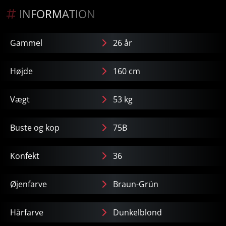
INFORMATION
Gammel
26 år
Højde
160 cm
Vægt
53 kg
Buste og kop
75B
Konfekt
36
Øjenfarve
Braun-Grün
Hårfarve
Dunkelblond