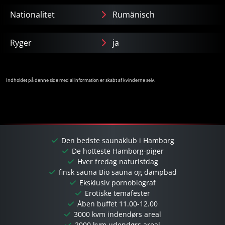
Nationalitet
Rumänisch
Ryger
ja
Indholdet på denne side med al information er skabt af kvinderne selv.
Den bedste saunaklub i Hamborg
De hotteste Hamborg-piger
Hver fredag ​​naturistdag
finsk sauna Bio sauna og dampbad
Eksklusiv pornobiograf
Erotiske temafester
Åben buffet 11.00-12.00
3000 kvm indendørs areal
2000 kvm udendørs areal